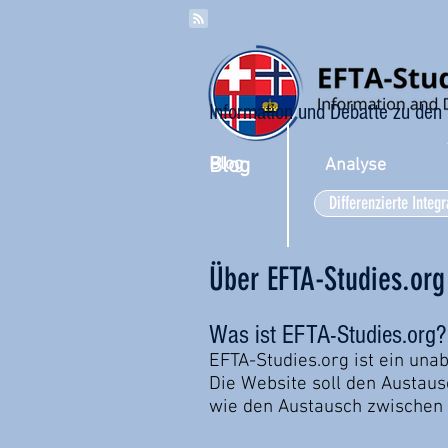
Information und Debatte zu den
Blog
Blog
Analyse
Differenzierte Integr
Über EFTA-Studies.org
Was ist EFTA-Studies.org?
EFTA-Studies.org ist ein un
Die Website soll den Austau
wie den Austausch zwischen 