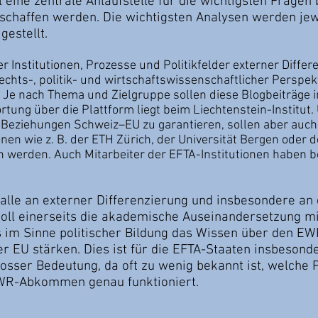
l eine zentrale Anlaufstelle für die wichtigsten Frage
chaffen werden. Die wichtigsten Analysen werden jewe
gestellt.
r Institutionen, Prozesse und Politikfelder externer Differ
echts-, politik- und wirtschaftswissenschaftlicher Perspek
 Je nach Thema und Zielgruppe sollen diese Blogbeiträge 
tung über die Plattform liegt beim Liechtenstein-Institut.
Beziehungen Schweiz­–EU zu garantieren, sollen aber auch
nen wie z. B. der ETH Zürich, der Universität Bergen oder 
 werden. Auch Mitarbeiter der EFTA-Institutionen haben b
n alle an externer Differenzierung und insbesondere a
soll einerseits die akademische Auseinandersetzung mi
s im Sinne politischer Bildung das Wissen über den E
 EU stärken. Dies ist für die EFTA-Staaten insbesonde
rosser Bedeutung, da oft zu wenig bekannt ist, welche P
WR-Abkommen genau funktioniert.